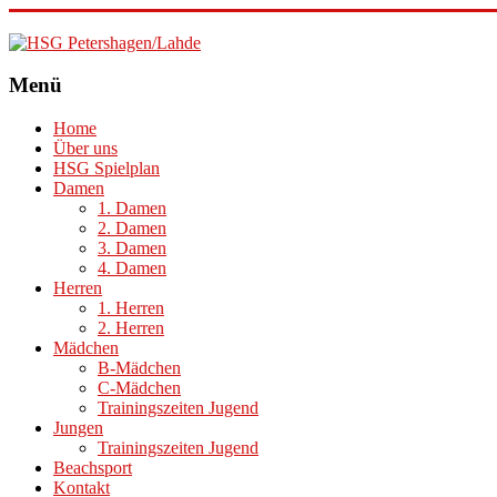
HSG
Menü
Petershagen/Lahde
Home
Über uns
HSG Spielplan
Damen
1. Damen
2. Damen
3. Damen
4. Damen
Herren
1. Herren
2. Herren
Mädchen
B-Mädchen
C-Mädchen
Trainingszeiten Jugend
Jungen
Trainingszeiten Jugend
Beachsport
Kontakt