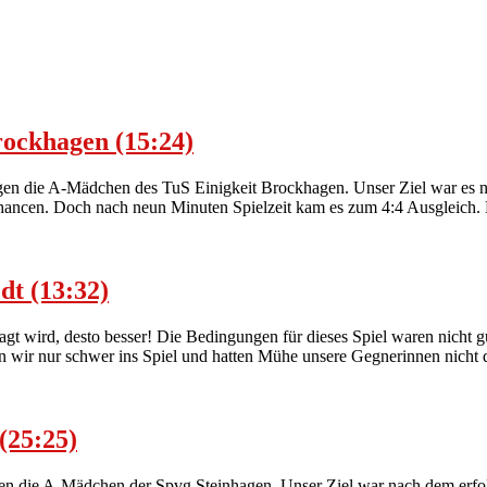
rockhagen (15:24)
en die A-Mädchen des TuS Einigkeit Brockhagen. Unser Ziel war es natü
hancen. Doch nach neun Minuten Spielzeit kam es zum 4:4 Ausgleich.
dt (13:32)
agt wird, desto besser! Die Bedingungen für dieses Spiel waren nicht g
en wir nur schwer ins Spiel und hatten Mühe unsere Gegnerinnen nicht 
(25:25)
gen die A-Mädchen der Spvg Steinhagen. Unser Ziel war nach dem erfol