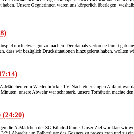
t haben. Unsere Gegnerinnen waren uns körperlich überlegen, weshalb w
8)
spiel noch etwas gut zu machen. Der damals verlorene Punkt gab uns g
en, dass wir bezüglich Drucksituationen hinzugelernt haben, wollten wi
17:14)
ie A-Mädchen vom Wiedenbrücker TV. Nach einer langen Anfahrt war das
10 Minuten, unsere Abwehr war sehr stark, unsere Torhüterin machte de
 (24:20)
gegen die A-Mädchen der SG Bünde-Dünne. Unser Ziel war klar: wir wol
n 3:2:1 Abwehr, um Ballverluste des Gegners zu provozieren und zu ei