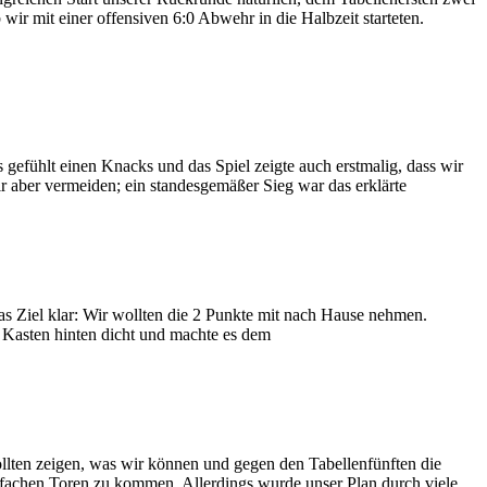
ir mit einer offensiven 6:0 Abwehr in die Halbzeit starteten.
efühlt einen Knacks und das Spiel zeigte auch erstmalig, dass wir
r aber vermeiden; ein standesgemäßer Sieg war das erklärte
 Ziel klar: Wir wollten die 2 Punkte mit nach Hause nehmen.
n Kasten hinten dicht und machte es dem
lten zeigen, was wir können und gegen den Tabellenfünften die
nfachen Toren zu kommen. Allerdings wurde unser Plan durch viele