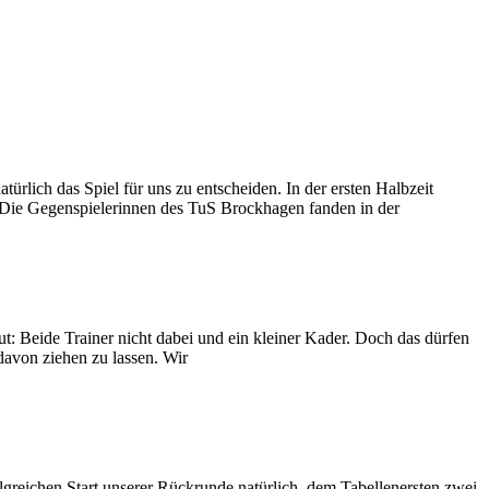
rlich das Spiel für uns zu entscheiden. In der ersten Halbzeit
 Die Gegenspielerinnen des TuS Brockhagen fanden in der
ut: Beide Trainer nicht dabei und ein kleiner Kader. Doch das dürfen
davon ziehen zu lassen. Wir
greichen Start unserer Rückrunde natürlich, dem Tabellenersten zwei