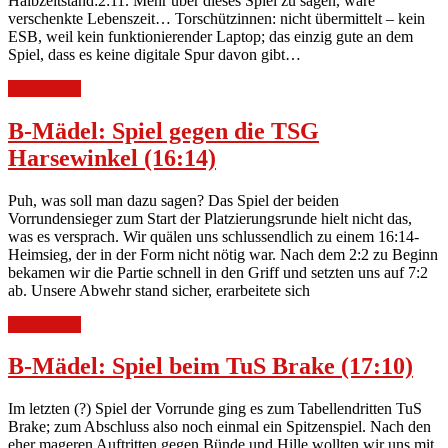
Halbzeitstand:2:11. Mehr über dieses Spiel zu sagen, wäre
verschenkte Lebenszeit… Torschützinnen: nicht übermittelt – kein
ESB, weil kein funktionierender Laptop; das einzig gute an dem
Spiel, dass es keine digitale Spur davon gibt…
Weiterlesen
B-Mädel: Spiel gegen die TSG
Harsewinkel (16:14)
Puh, was soll man dazu sagen? Das Spiel der beiden
Vorrundensieger zum Start der Platzierungsrunde hielt nicht das,
was es versprach. Wir quälen uns schlussendlich zu einem 16:14-
Heimsieg, der in der Form nicht nötig war. Nach dem 2:2 zu Beginn
bekamen wir die Partie schnell in den Griff und setzten uns auf 7:2
ab. Unsere Abwehr stand sicher, erarbeitete sich
Weiterlesen
B-Mädel: Spiel beim TuS Brake (17:10)
Im letzten (?) Spiel der Vorrunde ging es zum Tabellendritten TuS
Brake; zum Abschluss also noch einmal ein Spitzenspiel. Nach den
eher mageren Auftritten gegen Bünde und Hille wollten wir uns mit