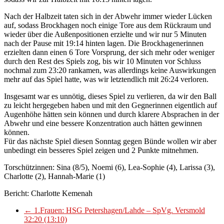
Nach der Halbzeit taten sich in der Abwehr immer wieder Lücken
auf, sodass Brockhagen noch einige Tore aus dem Rückraum und
wieder über die Außenpositionen erzielte und wir nur 5 Minuten
nach der Pause mit 19:14 hinten lagen. Die Brockhagenerinnen
erzielten dann einen 6 Tore Vorsprung, der sich mehr oder weniger
durch den Rest des Spiels zog, bis wir 10 Minuten vor Schluss
nochmal zum 23:20 rankamen, was allerdings keine Auswirkungen
mehr auf das Spiel hatte, was wir letztendlich mit 26:24 verloren.
Insgesamt war es unnötig, dieses Spiel zu verlieren, da wir den Ball
zu leicht hergegeben haben und mit den Gegnerinnen eigentlich auf
Augenhöhe hätten sein können und durch klarere Absprachen in der
Abwehr und eine bessere Konzentration auch hätten gewinnen
können.
Für das nächste Spiel diesen Sonntag gegen Bünde wollen wir aber
unbedingt ein besseres Spiel zeigen und 2 Punkte mitnehmen.
Torschützinnen: Sina (8/5), Noemi (6), Lea-Sophie (4), Larissa (3),
Charlotte (2), Hannah-Marie (1)
Bericht: Charlotte Kemenah
←
1.Frauen: HSG Petershagen/Lahde – SpVg. Versmold
32:20 (13:10)