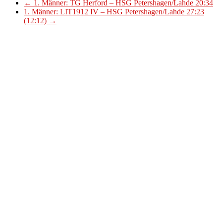
←
1. Männer: TG Herford – HSG Petershagen/Lahde 20:34
1. Männer: LIT1912 IV – HSG Petershagen/Lahde 27:23
(12:12)
→