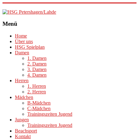
HSG
Menü
Petershagen/Lahde
Home
Über uns
HSG Spielplan
Damen
1. Damen
2. Damen
3. Damen
4. Damen
Herren
1. Herren
2. Herren
Mädchen
B-Mädchen
C-Mädchen
Trainingszeiten Jugend
Jungen
Trainingszeiten Jugend
Beachsport
Kontakt