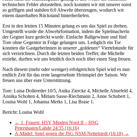
technischen Fehler abzustellen, noch konnten wir mit unserer sonst
so griffigen und stabilen 6:0 Abwehr überzeugen, wodurch wir
einem dauerhaften Rückstand hinterherliefen.
Erst in den letzten 15 Minuten gelang es uns das Spiel zu drehen.
Umgestellt wurde die Abwehrformation, indem die Spielmacherin
der Gegner kurz gedeckt wurde. Einfache Ballgewinne und fünf
Tore ohne Gegentor in Folge gelangen uns. Lediglich ein Tor
konnten die Gastgeberinnen in unserer „goldenen“ Viertelstunde für
sich verzeichnen. Durch die letzten beiden Treffer, die Michelle
erzielte, durften wir uns letztlich doch noch über einen Sieg freuen.
Nach diesem (mehr oder weniger) erfolgreichen Spiel wird es nun
endlich Zeit für das erste langersehnte Heimspiel der Saison. Wir
freuen uns über eure Unterstützung.
Tore: Luisa Dollereder 10/5, Anika Ziercke 4, Michelle Ahnefeld 4,
Annika Scholten 4, Miriam Sasse-Riechmann 2, Anne Schubert 1,
Louisa Wohl 1, Johanna Merks 1, Lisa Brase 1.
Bericht: Louisa Wohl
←
1. Frauen: HSV Minden Nord II – HSG
Petershagen/Lahde 24:35 (16:16)
A-Mädel: Spiel gegen die JSG NSM-Nettelstedt (16:18)
→