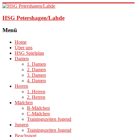
HSG Petershagen/Lahde
Menü
Home
Über uns
HSG Spielplan
Damen
1. Damen
2. Damen
3. Damen
4. Damen
Herren
1. Herren
2. Herren
Mädchen
B-Mädchen
C-Mädchen
Trainingszeiten Jugend
Jungen
Trainingszeiten Jugend
Beachsport