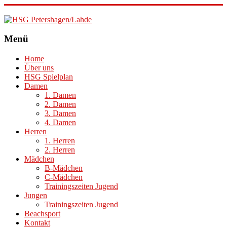
HSG
Menü
Petershagen/Lahde
Home
Über uns
HSG Spielplan
Damen
1. Damen
2. Damen
3. Damen
4. Damen
Herren
1. Herren
2. Herren
Mädchen
B-Mädchen
C-Mädchen
Trainingszeiten Jugend
Jungen
Trainingszeiten Jugend
Beachsport
Kontakt