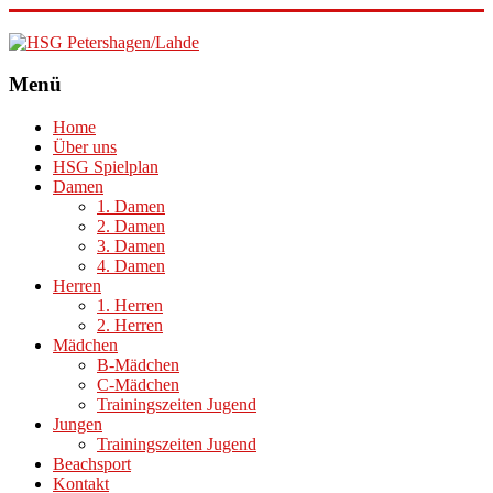
HSG
Menü
Petershagen/Lahde
Home
Über uns
HSG Spielplan
Damen
1. Damen
2. Damen
3. Damen
4. Damen
Herren
1. Herren
2. Herren
Mädchen
B-Mädchen
C-Mädchen
Trainingszeiten Jugend
Jungen
Trainingszeiten Jugend
Beachsport
Kontakt