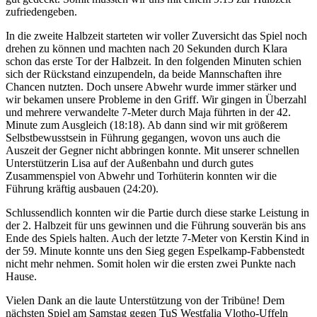
zufriedengeben.
In die zweite Halbzeit starteten wir voller Zuversicht das Spiel noch
drehen zu können und machten nach 20 Sekunden durch Klara
schon das erste Tor der Halbzeit. In den folgenden Minuten schien
sich der Rückstand einzupendeln, da beide Mannschaften ihre
Chancen nutzten. Doch unsere Abwehr wurde immer stärker und
wir bekamen unsere Probleme in den Griff. Wir gingen in Überzahl
und mehrere verwandelte 7-Meter durch Maja führten in der 42.
Minute zum Ausgleich (18:18). Ab dann sind wir mit größerem
Selbstbewusstsein in Führung gegangen, wovon uns auch die
Auszeit der Gegner nicht abbringen konnte. Mit unserer schnellen
Unterstützerin Lisa auf der Außenbahn und durch gutes
Zusammenspiel von Abwehr und Torhüterin konnten wir die
Führung kräftig ausbauen (24:20).
Schlussendlich konnten wir die Partie durch diese starke Leistung in
der 2. Halbzeit für uns gewinnen und die Führung souverän bis ans
Ende des Spiels halten. Auch der letzte 7-Meter von Kerstin Kind in
der 59. Minute konnte uns den Sieg gegen Espelkamp-Fabbenstedt
nicht mehr nehmen. Somit holen wir die ersten zwei Punkte nach
Hause.
Vielen Dank an die laute Unterstützung von der Tribüne! Dem
nächsten Spiel am Samstag gegen TuS Westfalia Vlotho-Uffeln