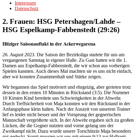
Impressum
Datenschutz
2. Frauen: HSG Petershagen/Lahde –
HSG Espelkamp-Fabbenstedt (29:26)
Hitziger Saisonauftakt in der Ackerwegarena
26. August 2023.
Die Saison der Bezirksliga startete für uns am
vergangenen Samstag in eigener Halle. Zu Gast hatten wir die 1.
Damen aus Espelkamp-Fabbenstedt, die wir schon aus vorherigen
Spielen kannten. Auch dieses Mal machten sie es uns nicht einfach,
aber wir konnten Zusammenhalt und Stärke zeigen.
Wir begannen das Spiel motiviert und ehrgeizig, aber gerieten trotz
dessen in den ersten 10 Minuten in Rückstand (3:5). Die Nummer
10 Kirsten Kind bereitete uns Schwierigkeiten in der Abwehr.
Durch Treffsicherheit von Maja konnten wir den Rückstand in der
Anfangsphase klein halten. Nach der Auszeit von unserem Trainer
lief es leider nicht besser und der Vorsprung der gegnerischen
Mannschaft vergrößerte sich. In der Abwehr ergaben sich zu großen
Lücken, die die Gegner nutzten und vorne gelang uns der
Zweikampf nicht. Dazu wurde unsere Torschützin Maja besonders
gut gedeckt. Somit mussten wir uns mit einem 9:13 zur Halbzeit