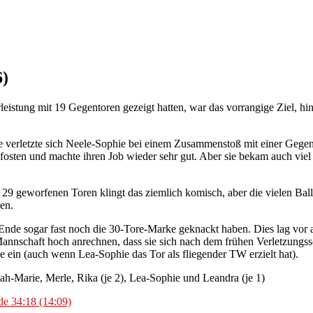
6)
istung mit 19 Gegentoren gezeigt hatten, war das vorrangige Ziel, hin
ute verletzte sich Neele-Sophie bei einem Zusammenstoß mit einer Gegen
fosten und machte ihren Job wieder sehr gut. Aber sie bekam auch vie
i 29 geworfenen Toren klingt das ziemlich komisch, aber die vielen B
en.
 Ende sogar fast noch die 30-Tore-Marke geknackt haben. Dies lag vor
nschaft hoch anrechnen, dass sie sich nach dem frühen Verletzungss
te ein (auch wenn Lea-Sophie das Tor als fliegender TW erzielt hat).
nnah-Marie, Merle, Rika (je 2), Lea-Sophie und Leandra (je 1)
e 34:18 (14:09)