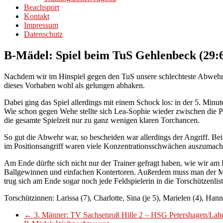
Beachsport
Kontakt
Impressum
Datenschutz
B-Mädel: Spiel beim TuS Gehlenbeck (29:
Nachdem wir im Hinspiel gegen den TuS unsere schlechteste Abwehrle
dieses Vorhaben wohl als gelungen abhaken.
Dabei ging das Spiel allerdings mit einem Schock los: in der 5. Min
Wie schon gegen Wehe stellte sich Lea-Sophie wieder zwischen die P
die gesamte Spielzeit nur zu ganz wenigen klaren Torchancen.
So gut die Abwehr war, so bescheiden war allerdings der Angriff. Be
im Positionsangriff waren viele Konzentrationsschwächen auszumach
Am Ende dürfte sich nicht nur der Trainer gefragt haben, wie wir am
Ballgewinnen und einfachen Kontertoren. Außerdem muss man der Man
trug sich am Ende sogar noch jede Feldspielerin in die Torschützenlis
Torschützinnen: Larissa (7), Charlotte, Sina (je 5), Marielen (4), Ha
←
3. Männer: TV Sachsenroß Hille 2 – HSG Petershagen/Lahd