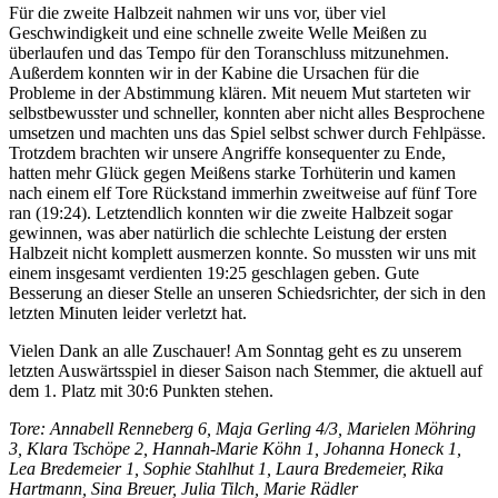
Für die zweite Halbzeit nahmen wir uns vor, über viel
Geschwindigkeit und eine schnelle zweite Welle Meißen zu
überlaufen und das Tempo für den Toranschluss mitzunehmen.
Außerdem konnten wir in der Kabine die Ursachen für die
Probleme in der Abstimmung klären. Mit neuem Mut starteten wir
selbstbewusster und schneller, konnten aber nicht alles Besprochene
umsetzen und machten uns das Spiel selbst schwer durch Fehlpässe.
Trotzdem brachten wir unsere Angriffe konsequenter zu Ende,
hatten mehr Glück gegen Meißens starke Torhüterin und kamen
nach einem elf Tore Rückstand immerhin zweitweise auf fünf Tore
ran (19:24). Letztendlich konnten wir die zweite Halbzeit sogar
gewinnen, was aber natürlich die schlechte Leistung der ersten
Halbzeit nicht komplett ausmerzen konnte. So mussten wir uns mit
einem insgesamt verdienten 19:25 geschlagen geben. Gute
Besserung an dieser Stelle an unseren Schiedsrichter, der sich in den
letzten Minuten leider verletzt hat.
Vielen Dank an alle Zuschauer! Am Sonntag geht es zu unserem
letzten Auswärtsspiel in dieser Saison nach Stemmer, die aktuell auf
dem 1. Platz mit 30:6 Punkten stehen.
Tore: Annabell Renneberg 6, Maja Gerling 4/3, Marielen Möhring
3, Klara Tschöpe 2, Hannah-Marie Köhn 1, Johanna Honeck 1,
Lea Bredemeier 1, Sophie Stahlhut 1, Laura Bredemeier, Rika
Hartmann, Sina Breuer, Julia Tilch, Marie Rädler