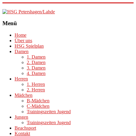
HSG
Menü
Petershagen/Lahde
Home
Über uns
HSG Spielplan
Damen
1. Damen
2. Damen
3. Damen
4. Damen
Herren
1. Herren
2. Herren
Mädchen
B-Mädchen
C-Mädchen
Trainingszeiten Jugend
Jungen
Trainingszeiten Jugend
Beachsport
Kontakt