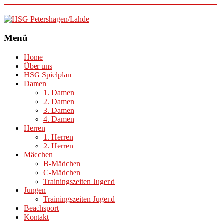
HSG
Menü
Petershagen/Lahde
Home
Über uns
HSG Spielplan
Damen
1. Damen
2. Damen
3. Damen
4. Damen
Herren
1. Herren
2. Herren
Mädchen
B-Mädchen
C-Mädchen
Trainingszeiten Jugend
Jungen
Trainingszeiten Jugend
Beachsport
Kontakt