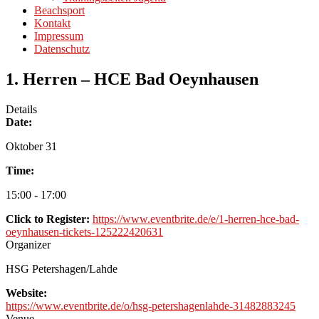
Beachsport
Kontakt
Impressum
Datenschutz
1. Herren – HCE Bad Oeynhausen
Details
Date:
Oktober 31
Time:
15:00 - 17:00
Click to Register:
https://www.eventbrite.de/e/1-herren-hce-bad-
oeynhausen-tickets-125222420631
Organizer
HSG Petershagen/Lahde
Website:
https://www.eventbrite.de/o/hsg-petershagenlahde-31482883245
Venue