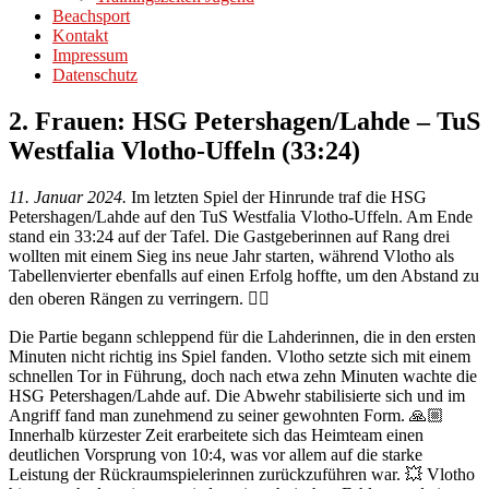
Beachsport
Kontakt
Impressum
Datenschutz
2. Frauen: HSG Petershagen/Lahde – TuS
Westfalia Vlotho-Uffeln (33:24)
11. Januar 2024.
Im letzten Spiel der Hinrunde traf die HSG
Petershagen/Lahde auf den TuS Westfalia Vlotho-Uffeln. Am Ende
stand ein 33:24 auf der Tafel. Die Gastgeberinnen auf Rang drei
wollten mit einem Sieg ins neue Jahr starten, während Vlotho als
Tabellenvierter ebenfalls auf einen Erfolg hoffte, um den Abstand zu
den oberen Rängen zu verringern. ☝🏼
Die Partie begann schleppend für die Lahderinnen, die in den ersten
Minuten nicht richtig ins Spiel fanden. Vlotho setzte sich mit einem
schnellen Tor in Führung, doch nach etwa zehn Minuten wachte die
HSG Petershagen/Lahde auf. Die Abwehr stabilisierte sich und im
Angriff fand man zunehmend zu seiner gewohnten Form. 🙏🏼
Innerhalb kürzester Zeit erarbeitete sich das Heimteam einen
deutlichen Vorsprung von 10:4, was vor allem auf die starke
Leistung der Rückraumspielerinnen zurückzuführen war. 💥 Vlotho