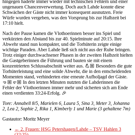
hingegen haderte immer wieder mit technischen Fehlern und einer
ungenauen Chancenverwertung. Doch auch Lahde konnte diese
Schwächen der Gäste nicht immer konsequent ausnutzen. Freie
Würfe wurden vergeben, was den Vorsprung bis zur Halbzeit bei
17:10 hielt.
Nach der Pause kamen die Vlothoerinnen besser ins Spiel und
verkürzten den Abstand bis zur 40. Spielminute auf 20:15. Ihre
Abwehr stand nun kompakter, und die Torhüterin zeigte einige
wichtige Paraden. Aber Lahde ließ sich nicht aus der Ruhe bringen.
Trotz einiger durchwachsener Phasen in der zweiten Halbzeit hielten
die Gastgeberinnen die Führung und bauten sie mit einem
konzentrierten Schlussabschnitt weiter aus. 💪🏼 Besonders die gute
Torhüterleistung und eine solide Abwehr, die in den entscheidenden
Momenten stand, verhinderten eine erneute Aufholjagd der Gäste.
🤜🏼🤛🏼 In den letzten Minuten nutzten die Lahderinnen die
Fehler der Vlothoerinnen immer mehr und sicherten sich am Ende
einen verdienten 33:24-Erfolg. 🎉
Tore: Annabell 8/5, Marielen 6, Laura 5, Sina 3, Meter 3, Johanna
2, Lea 2, Sophie 2, Rika 1, Kimberly 1 und Marie (3 gehaltene 7m)
Gastautor: Moritz Meyer
←
2. Frauen: HSG Petershagen/Lahde – TSV Hahlen 3
(32:25)