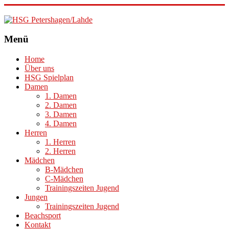
HSG
Menü
Petershagen/Lahde
Home
Über uns
HSG Spielplan
Damen
1. Damen
2. Damen
3. Damen
4. Damen
Herren
1. Herren
2. Herren
Mädchen
B-Mädchen
C-Mädchen
Trainingszeiten Jugend
Jungen
Trainingszeiten Jugend
Beachsport
Kontakt