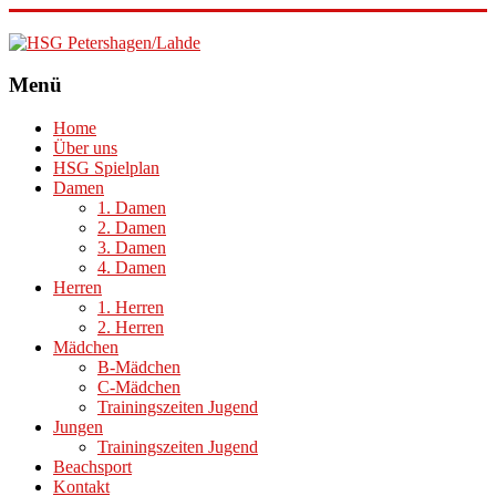
HSG
Menü
Petershagen/Lahde
Home
Über uns
HSG Spielplan
Damen
1. Damen
2. Damen
3. Damen
4. Damen
Herren
1. Herren
2. Herren
Mädchen
B-Mädchen
C-Mädchen
Trainingszeiten Jugend
Jungen
Trainingszeiten Jugend
Beachsport
Kontakt