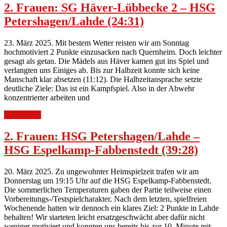
2. Frauen: SG Häver-Lübbecke 2 – HSG
Petershagen/Lahde (24:31)
23. März 2025. Mit bestem Wetter reisten wir am Sonntag
hochmotiviert 2 Punkte einzusacken nach Quernheim. Doch leichter
gesagt als getan. Die Mädels aus Häver kamen gut ins Spiel und
verlangten uns Einiges ab. Bis zur Halbzeit konnte sich keine
Manschaft klar absetzen (11:12). Die Halbzeitansprache setzte
deutliche Ziele: Das ist ein Kampfspiel. Also in der Abwehr
konzentrierter arbeiten und
Weiterlesen
2. Frauen: HSG Petershagen/Lahde –
HSG Espelkamp-Fabbenstedt (39:28)
20. März 2025. Zu ungewohnter Heimspielzeit trafen wir am
Donnerstag um 19:15 Uhr auf die HSG Espelkamp-Fabbenstedt.
Die sommerlichen Temperaturen gaben der Partie teilweise einen
Vorbereitungs-/Testspielcharakter. Nach dem letzten, spielfreien
Wochenende hatten wir dennoch ein klares Ziel: 2 Punkte in Lahde
behalten! Wir starteten leicht ersatzgeschwächt aber dafür nicht
weniger motiviert und konnten uns bereits bis zur 10. Minute mit